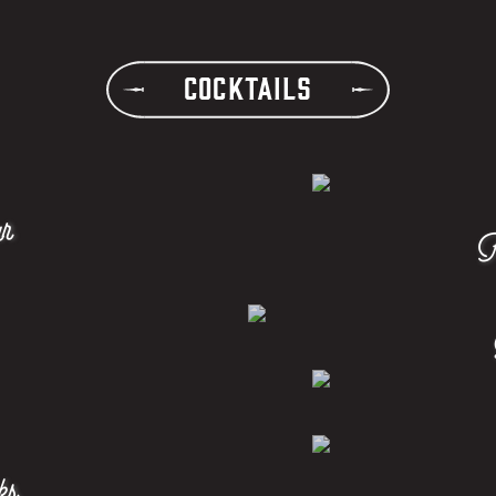
Cocktails
F
r