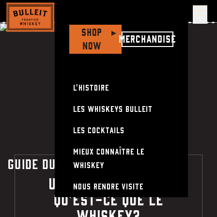
Ouv
Barrels of Whiskey
Shop
▸
Merchandise
Now
L'Histoire
Les Whiskeys Bulleit
Les cocktails
Mieux connaître le
GUIDE DU WHISKEY BULLEIT
whiskey
UN PEU D'HISTOIRE :
Nous rendre visite
QU'EST-CE QUE LE
WHISKEY?